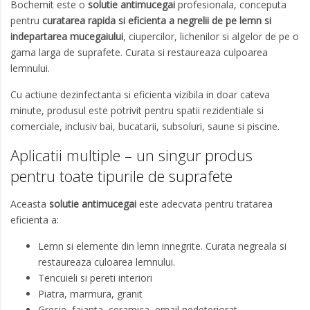
Bochemit este o
solutie antimucegai
profesionala, conceputa
pentru
curatarea rapida si eficienta a negrelii de pe lemn si
indepartarea mucegaiului
, ciupercilor, lichenilor si algelor de pe o
gama larga de suprafete. Curata si restaureaza culpoarea
lemnului.
Cu actiune dezinfectanta si eficienta vizibila in doar cateva
minute, produsul este potrivit pentru spatii rezidentiale si
comerciale, inclusiv bai, bucatarii, subsoluri, saune si piscine.
Aplicatii multiple – un singur produs
pentru toate tipurile de suprafete
Aceasta
solutie antimucegai
este adecvata pentru tratarea
eficienta a:
Lemn si elemente din lemn innegrite. Curata negreala si
restaureaza culoarea lemnului.
Tencuieli si pereti interiori
Piatra, marmura, granit
Gresie, faianta, ceramica, email nedeteriorat