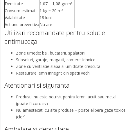
Densitate
1,07 – 1,08 g/cm³
Consum estimat
1 kg = 20 m²
Valabilitate
18 luni
Actiune preventiva
Nu are
Utilizari recomandate pentru solutie
antimucegai
Zone umede: bai, bucatarii, spalatorii
Subsoluri, garaje, magazii, camere tehnice
Zone cu ventilatie slaba si umiditate crescuta
Restaurare lemn innegrit din spatii vechi
Atentionari si siguranta
Produsul nu este potrivit pentru lemn lacuit sau metal
(poate fi coroziv)
Nu amestecati cu alte produse – poate elibera gaze toxice
(clor)
Ambalare si depozitare