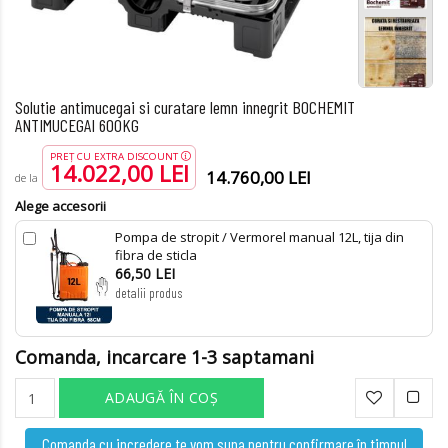
Solutie antimucegai si curatare lemn innegrit BOCHEMIT
ANTIMUCEGAI 600KG
PREȚ CU EXTRA DISCOUNT
14.022,00 LEI
14.760,00 LEI
de la
Alege accesorii
Pompa de stropit / Vermorel manual 12L, tija din
fibra de sticla
66,50 LEI
detalii produs
Comanda, incarcare 1-3 saptamani
ADAUGĂ ÎN COŞ
Comanda cu incredere te vom suna pentru confirmare în timpul