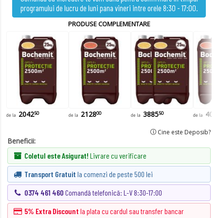
programului de lucru de luni pana vineri intre orele 8:30 - 17:00.
PRODUSE COMPLEMENTARE
2042
2128
3885
403
50
00
50
de la
de la
de la
de la
,
,
,
Cine este Deposib?
Beneficii:
Coletul este Asigurat!
Livrare cu verificare
Transport Gratuit
la comenzi de peste 500 lei
0374 461 460
Comandă telefonică:
L-V 8:30-17:00
5% Extra Discount
la plata cu cardul sau transfer bancar