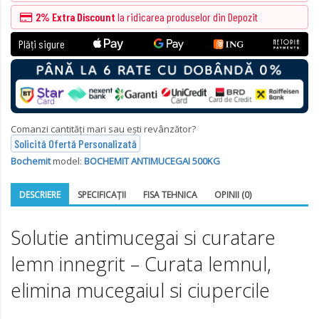
2% Extra Discount
la ridicarea
produselor
din Depozit
Plăți sigure
Comanzi cantități mari sau ești revânzător?
Solicită Ofertă Personalizată
Bochemit
model:
BOCHEMIT ANTIMUCEGAI 500KG
DESCRIERE
SPECIFICAŢII
FISA TEHNICA
OPINII (0)
Solutie antimucegai si curatare
lemn innegrit – Curata lemnul,
elimina mucegaiul si ciupercile