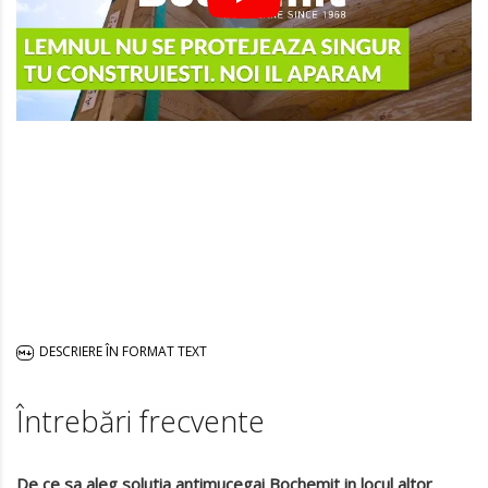
Play
DESCRIERE ÎN FORMAT TEXT
Întrebări frecvente
De ce sa aleg solutia antimucegai Bochemit in locul altor